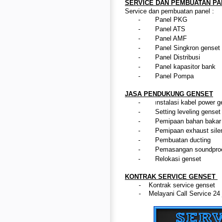
SERVICE DAN PEMBUATAN PA
Service dan pembuatan panel :
-
Panel PKG
-
Panel ATS
-
Panel AMF
-
Panel Singkron genset
-
Panel Distribusi
-
Panel kapasitor bank
-
Panel Pompa
JASA PENDUKUNG GENSET
-
nstalasi kabel power 
I
-
Setting leveling gense
-
Pemipaan bahan bakar
-
Pemipaan exhaust sile
-
Pembuatan ducting
-
Pemasangan soundpro
-
Relokasi genset
KONTRAK SERVICE GENSET
- Kontrak service genset
- Melayani Call Service 24 