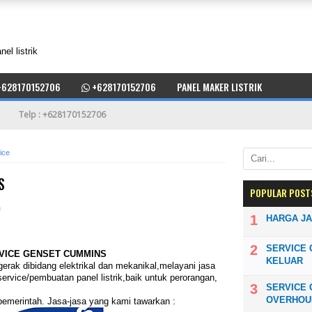
l listrik
628170152706
+628170152706
PANEL MAKER LISTRIK
Telp : +628170152706
ice
S
POPULAR POST
n
HARGA JA
SERVICE 
VICE GENSET CUMMINS
KELUAR
erak dibidang elektrikal dan mekanikal,melayani jasa
ervice/pembuatan panel listrik,baik untuk perorangan,
SERVICE
OVERHOU
pemerintah. Jasa-jasa yang kami tawarkan :