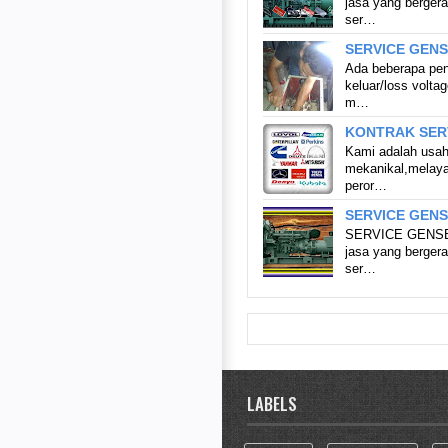
jasa yang bergera
ser…
SERVICE GENS
Ada beberapa pen
keluar/loss volta
m…
KONTRAK SER
Kami adalah usaha
mekanikal,melaya
peror…
SERVICE GEN
SERVICE GENSE
jasa yang bergera
ser…
LABELS