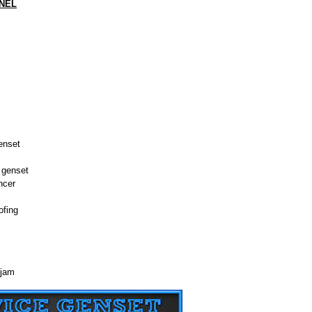
NEL
genset
t
 genset
ncer
ofing
jam