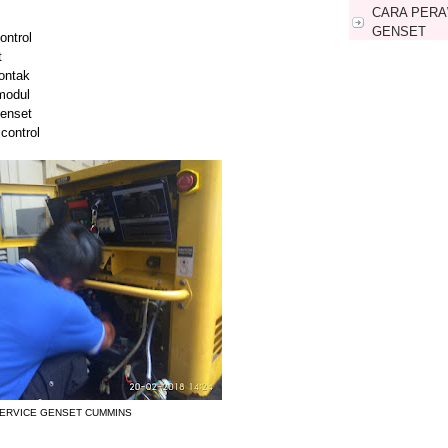
CARA PERA
GENSET
ontrol
t
CARA PERA
kontak
MINGGU
modul
enset
 control
ERVICE GENSET CUMMINS