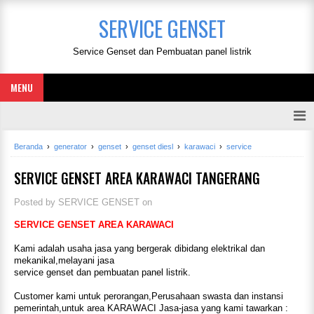
SERVICE GENSET
Service Genset dan Pembuatan panel listrik
MENU
Beranda
›
generator
›
genset
›
genset diesl
›
karawaci
›
service
SERVICE GENSET AREA KARAWACI TANGERANG
Posted by
SERVICE GENSET
on
SERVICE GENSET AREA KARAWACI
Kami adalah usaha jasa yang bergerak dibidang elektrikal dan
mekanikal,melayani jasa
service genset dan pembuatan panel listrik.
Customer kami untuk perorangan,Perusahaan swasta dan instansi
pemerintah,untuk area KARAWACI Jasa-jasa yang kami tawarkan :