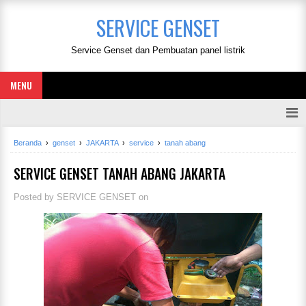
SERVICE GENSET
Service Genset dan Pembuatan panel listrik
MENU
Beranda
›
genset
›
JAKARTA
›
service
›
tanah abang
SERVICE GENSET TANAH ABANG JAKARTA
Posted by
SERVICE GENSET
on