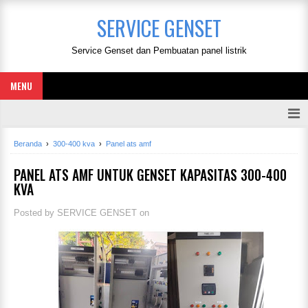
SERVICE GENSET
Service Genset dan Pembuatan panel listrik
MENU
Beranda
›
300-400 kva
›
Panel ats amf
PANEL ATS AMF UNTUK GENSET KAPASITAS 300-400
KVA
Posted by
SERVICE GENSET
on