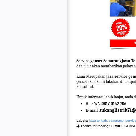
Service genset SemarangJawa T
dan jujur akan memberikan pelayana
Kami Merupakan
Jasa service gen
genset akan kami lakukan di tempat
konsultasi.
Untuk informasi lebih lanjut, anda
Hp / WA :
0817-0152-706
E-mail :
tukanglistrik71
Labels:
jawa tengah
,
semarang
,
servic
Thanks for reading
SERVICE GENS