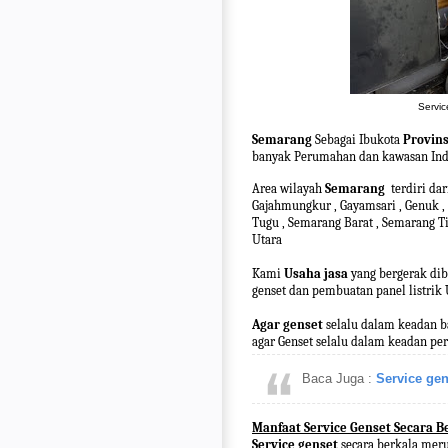
Servi
Semarang
Sebagai Ibukota
Provins
banyak Perumahan dan kawasan Indu
Area wilayah
Semarang
terdiri da
Gajahmungkur , Gayamsari , Genuk , 
Tugu , Semarang Barat , Semarang 
Utara
Kami
Usaha jasa
yang bergerak dib
genset dan pembuatan panel listrik
Agar genset
selalu dalam keadan b
agar Genset selalu dalam keadan p
Baca Juga :
Service ge
Manfaat Service Genset Secara B
Service genset
secara berkala mer