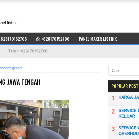
l listrik
628170152706
+628170152706
PANEL MAKER LISTRIK
Telp : +628170152706
service genset
NG JAWA TENGAH
POPULAR POST
n
HARGA JA
SERVICE 
KELUAR
SERVICE
OVERHOU