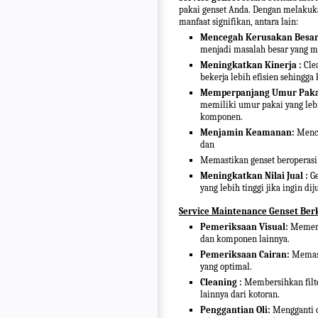
pakai genset Anda. Dengan melakuk
manfaat signifikan, antara lain:
Mencegah Kerusakan Besar
menjadi masalah besar yang m
Meningkatkan Kinerja :
Cle
bekerja lebih efisien sehingga 
Memperpanjang Umur Paka
memiliki umur pakai yang leb
komponen.
Menjamin Keamanan:
Mence
dan
Memastikan genset beroperasi
Meningkatkan Nilai Jual :
G
yang lebih tinggi jika ingin di
Service Maintenance Genset Berk
Pemeriksaan Visual:
Memerik
dan komponen lainnya.
Pemeriksaan Cairan:
Memasti
yang optimal.
Cleaning :
Membersihkan filter
lainnya dari kotoran.
Penggantian Oli:
Mengganti ol