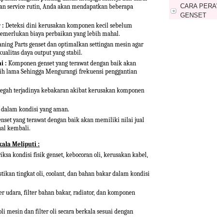
CARA PERA
an service rutin, Anda akan mendapatkan beberapa
GENSET
 :
Deteksi dini kerusakan komponen kecil sebelum
CARA PERA
emerlukan biaya perbaikan yang lebih mahal.
MINGGU
aning Parts genset dan optimalkan settingan mesin agar
kualitas daya output yang stabil.
i :
Komponen genset yang terawat dengan baik akan
ih lama Sehingga Mengurangi frekuensi penggantian
gah terjadinya kebakaran akibat kerusakan komponen
 dalam kondisi yang aman.
enset yang terawat dengan baik akan memiliki nilai jual
jual kembali.
ala Meliputi :
sa kondisi fisik genset, kebocoran oli, kerusakan kabel,
kan tingkat oli, coolant, dan bahan bakar dalam kondisi
 udara, filter bahan bakar, radiator, dan komponen
i mesin dan filter oli secara berkala sesuai dengan