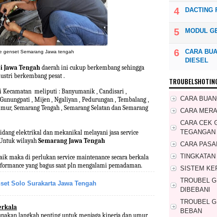
DACTING 
MODUL G
CARA BUA
ce genset Semarang Jawa tengah
DIESEL
i Jawa Tengah
daerah ini cukup berkembang sehingga
stri berkembang pesat .
TROUBELSHOTIN
ri Kecamatan meliputi : Banyumanik , Candisari ,
CARA BUAN
Gunungpati , Mijen , Ngaliyan , Pedurungan , Tembalang ,
Timur, Semarang Tengah , Semarang Selatan dan Semarang
CARA MER
CARA CEK 
TEGANGAN
idang elektrikal dan mekanikal melayani jasa service
 Untuk wilayah
Semarang Jawa Tengah
CARA PASA
TINGKATAN
aik maka di perlukan service maintenance secara berkala
erformance yang bagus saat pln mengalami pemadaman.
SISTEM KE
TROUBEL 
nset Solo Surakarta Jawa Tengah
DIBEBANI
TROUBEL G
erkala
BEBAN
upakan langkah penting untuk menjaga kinerja dan umur