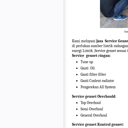
Ser
Kami melayani
Jasa Service Gense
di perlukan sumber listrik cadanga
energi Listrik ,Service genset sesuai
Service genset ringan:
Tune up
Ganti Oli
Ganti filter-filter
Ganti Coolent radiator
Pengecekan All System
Service genset Overhould
:
Top Overhoul
Semi Overhoul
General Overhoul
Service genset Kontrol genset: