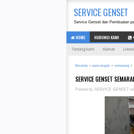
SERVICE GENSET
Service Genset dan Pembuatan pane
HOME
HUBUNGI KAMI
+
Tentang kami
Alamat
Lokasi
Beranda
›
jawa tengah
›
semarang
›
SERVICE GENSET SEMARA
Posted by
SERVICE GENSET
o